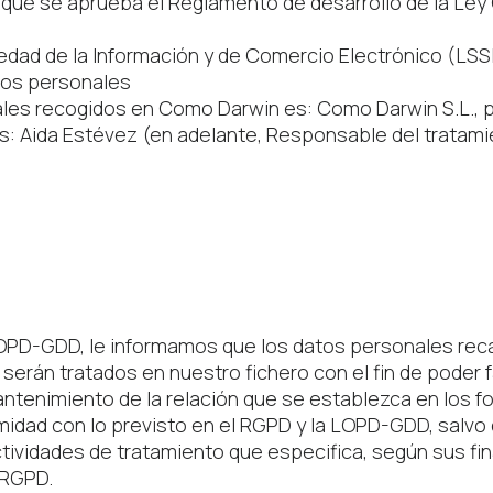
l que se aprueba el Reglamento de desarrollo de la Ley
ciedad de la Información y de Comercio Electrónico (LSS
atos personales
les recogidos en Como Darwin es: Como Darwin S.L., pr
es: Aida Estévez (en adelante, Responsable del tratami
 LOPD-GDD, le informamos que los datos personales re
rán tratados en nuestro fichero con el fin de poder fac
ntenimiento de la relación que se establezca en los fo
midad con lo previsto en el RGPD y la LOPD-GDD, salvo 
ctividades de tratamiento que especifica, según sus fin
 RGPD.